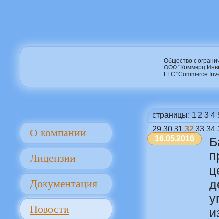
Общество с ограни
ООО "Коммерц Инв
LLC "Commerce Inve
страницы:
1
2
3
4
29
30
31
32
33
34
О компании
16.05.2016
Б
п
Лицензии
ц
Документация
д
у
Новости
и